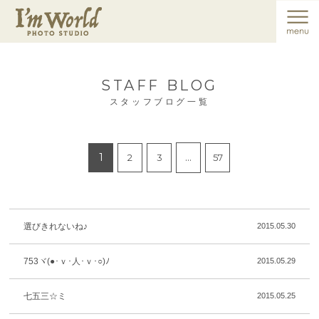
STAFF BLOG
スタッフブログ一覧
1
…
2
3
57
選びきれないね♪
2015.05.30
753ヾ(●･ｖ･人･ｖ･○)ﾉ
2015.05.29
七五三☆ミ
2015.05.25