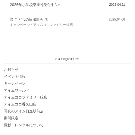
2026年小学校卒業袴受付中°˖✧
2025.04.11
🎏 こどもの日撮影会 🎏
2025.04.08
キャンペーン・アイムココファミリー緑店
categories
お知らせ
イベント情報
キャンペーン
アイムワールド
アイムココファミリー緑店
アイムココ香久山店
写真のアイム日進駅前店
期間限定
撮影・レンタルについて