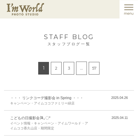
STAFF BLOG
スタッフブログ一覧
1
…
2
3
57
・・・ リンクコーデ撮影会 in Spring ・・・
2025.04.26
キャンペーン・アイムココファミリー緑店
こどもの日撮影会🎏｡〇*
2025.04.11
イベント情報・キャンペーン・アイムワールド・ア
イムココ香久山店・期間限定